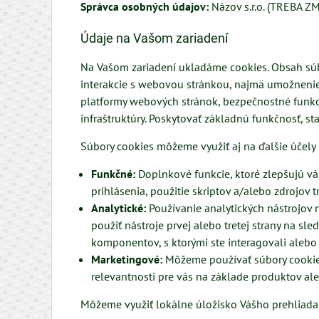
Správca osobných údajov:
Názov s.r.o. (TREBA ZM
Údaje na Vašom zariadení
Na Vašom zariadení ukladáme cookies. Obsah súb
interakcie s webovou stránkou, najmä umožnenie 
platformy webových stránok, bezpečnostné funkc
infraštruktúry. Poskytovať základnú funkčnosť, 
Súbory cookies môžeme využiť aj na ďalšie účely
Funkčné:
Doplnkové funkcie, ktoré zlepšujú váš 
prihlásenia, použitie skriptov a/alebo zdrojov tr
Analytické:
Používanie analytických nástrojov
použiť nástroje prvej alebo tretej strany na s
komponentov, s ktorými ste interagovali alebo
Marketingové:
Môžeme používať súbory cookie a
relevantnosti pre vás na základe produktov ale
Môžeme využiť lokálne úložisko Vášho prehliada