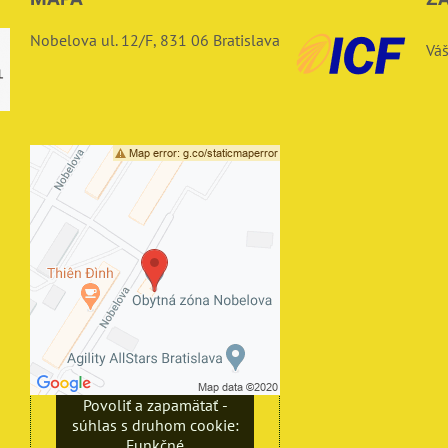
Nobelova ul. 12/F, 831 06 Bratislava
Váš
Externý obsah je
blokovaný Voľbami
súkromia
Prajete si načítať externý
obsah?
Povoliť tentokrát
Povoliť a zapamätať -
súhlas s druhom cookie:
Funkčné