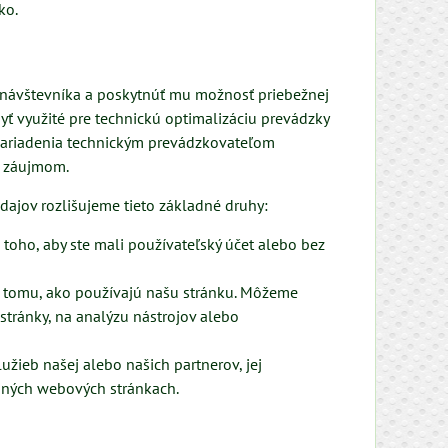
ko.
 návštevníka a poskytnúť mu možnosť priebežnej
yť využité pre technickú optimalizáciu prevádzky
 zariadenia technickým prevádzkovateľom
m záujmom.
dajov rozlišujeme tieto základné druhy:
 toho, aby ste mali používateľský účet alebo bez
 tomu, ako používajú našu stránku. Môžeme
stránky, na analýzu nástrojov alebo
žieb našej alebo našich partnerov, jej
a iných webových stránkach.