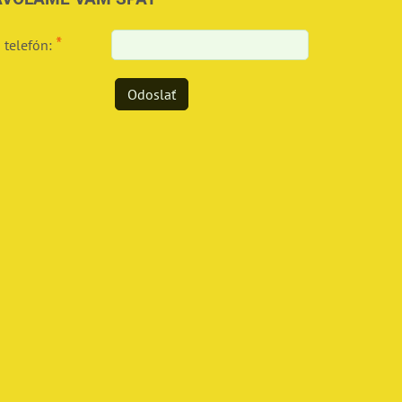
*
 telefón:
Odoslať