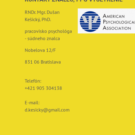
RNDr. Mgr. Dušan
Kešický, PhD.
pracovisko psychológa
- súdneho znalca
Nobelova 12/F
831 06 Bratislava
Telefón:
+421 905 304138
E-mail:
d
.kesicky@gmail.com