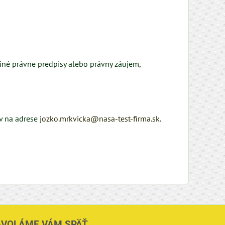
iné právne predpisy alebo právny záujem,
ov na adrese
jozko.mrkvicka@nasa-test-firma.sk
.
AVOLÁME VÁM SPÄŤ